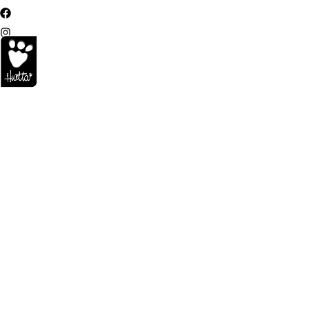
Produkty
Pláštěnky
Mudventure Coat
Mudventure Coat
Velmi lehká pláštěnka bez podšívky vhodná i do teplého počasí.
Opatřena voděodolnou membránou, podlepenými švy a límci proti dešt